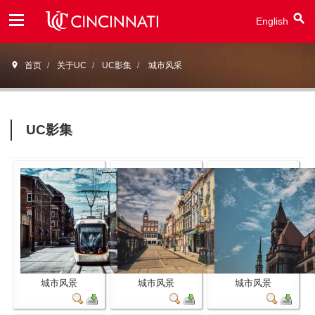
English
Open
首页
关于UC
UC影集
城市风采
Menu
UC影集
城市风景
城市风景
城市风景