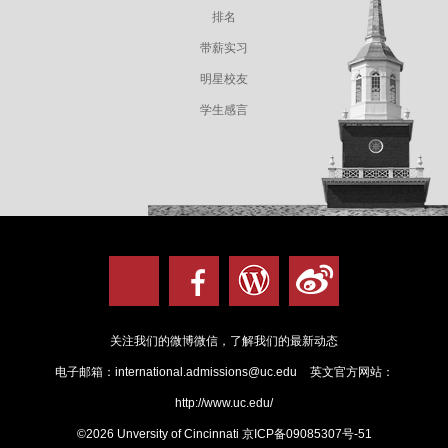
排名
带薪实习
明星校友
学生感言
关注我们的微博微信，了解我们的最新动态
电子邮箱：
international.admissions@uc.edu
英文官方网站：
http://www.uc.edu/
©2026 Unversity of Cincinnati
京ICP备09085307号-51