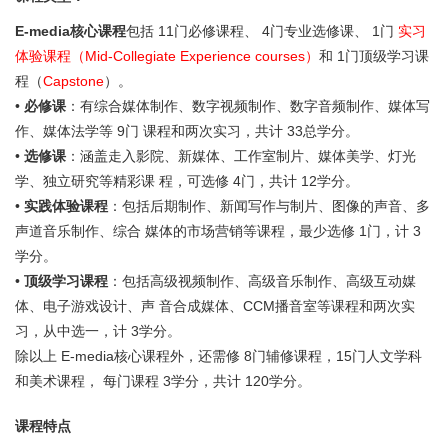
E-media核心课程
包括 11门必修课程、 4门专业选修课、 1门
实习
体验课程（Mid-Collegiate Experience courses）
和 1门顶级学习课
程（
Capstone
）。
•
必修课
：有综合媒体制作、数字视频制作、数字音频制作、媒体写
作、媒体法学等 9门 课程和两次实习，共计 33总学分。
•
选修课
：涵盖走入影院、新媒体、工作室制片、媒体美学、灯光
学、独立研究等精彩课 程，可选修 4门，共计 12学分。
•
实践体验课程
：包括后期制作、新闻写作与制片、图像的声音、多
声道音乐制作、综合 媒体的市场营销等课程，最少选修 1门，计 3
学分。
•
顶级学习课程
：包括高级视频制作、高级音乐制作、高级互动媒
体、电子游戏设计、声 音合成媒体、CCM播音室等课程和两次实
习，从中选一，计 3学分。
除以上 E-media核心课程外，还需修 8门辅修课程，15门人文学科
和美术课程， 每门课程 3学分，共计 120学分。
课程特点