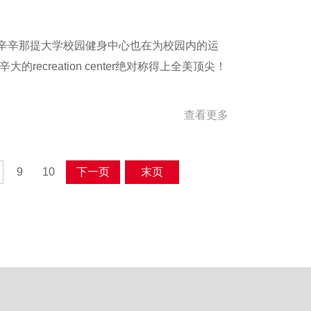
辛辛那提大学校园健身中心也在为校园内的运
creation center绝对称得上全美顶尖！
查看更多
9
10
下一页
末页