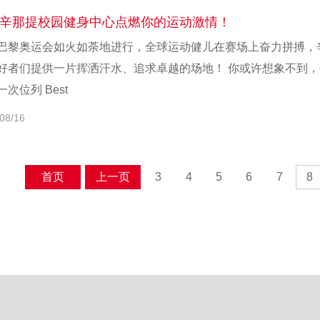
辛那提校园健身中心点燃你的运动激情！
巴黎奥运会如火如荼地进行，全球运动健儿在赛场上奋力拼搏，
好者们提供一片挥洒汗水、追求卓越的场地！ 你或许想象不到，辛大的re
次位列 Best
08/16
首页
上一页
3
4
5
6
7
8