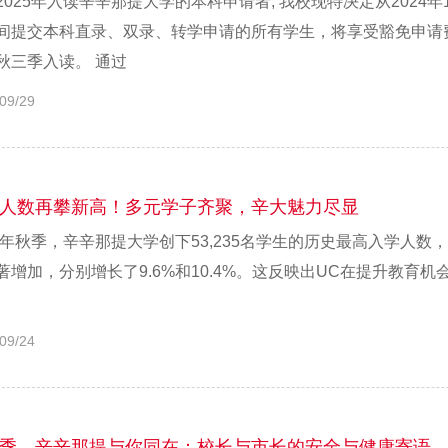
2025年入读辛辛那提大学的本科申请者, 我校现特决定从2024
间提交本科直录、双录、转学申请的所有学生，将享受豁免申请费
秋三季入读。 通过
09/29
人数再攀新高！多元学子齐聚，辛大魅力尽显
24年秋季，辛辛那提大学创下53,235名学生的历史最高入学人数
著增加，分别增长了9.6%和10.4%。这反映出UC在提升教育
09/24
季，辛辛那提与你同在：校长与市长的安全与健康寄语