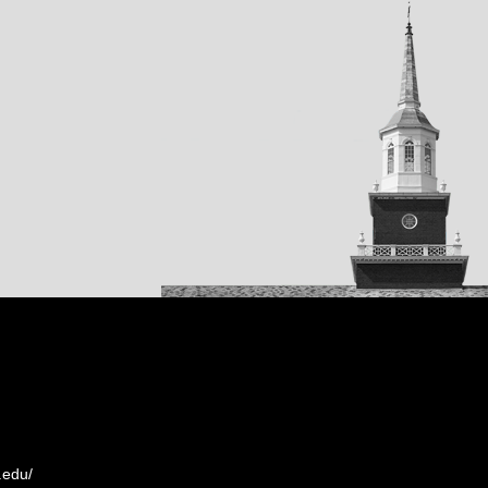
.edu/