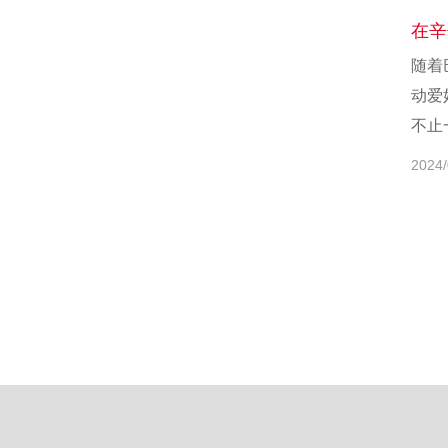
在辛
随着
动爱
不止一
2024/