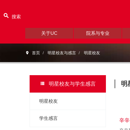
搜索
关于UC
院系与专业
首页
明星校友与感言
明星校友
明
明星校友与学生感言
明星校友
学生感言
辛辛