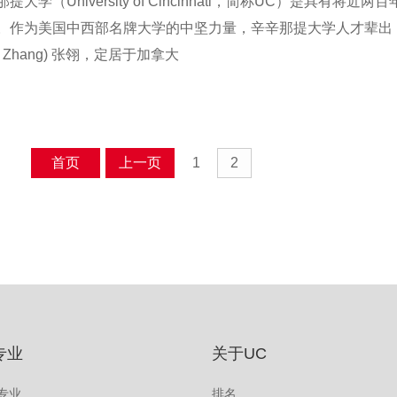
那提大学（University of Cincinnati，简称UC）是
。作为美国中西部名牌大学的中坚力量，辛辛那提大学人才辈出，
ng Zhang) 张翎，定居于加拿大
首页
上一页
1
2
专业
关于UC
专业
排名