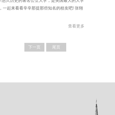
具有将近两百年悠久历史的著名公立大学，是美国最大的大学
一起来看看辛辛那提那些知名的校友吧! 张翎
查看更多
下一页
尾页