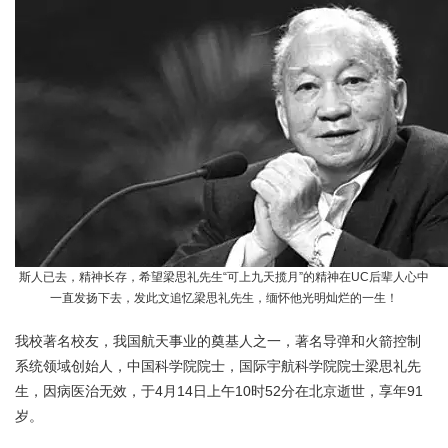
斯人已去，精神长存，希望梁思礼先生“可上九天揽月”的精神在UC后辈人心中
一直发扬下去，发此文追忆梁思礼先生，缅怀他光明灿烂的一生！
我校著名校友，我国航天事业的奠基人之一，著名导弹和火箭控制
系统领域创始人，中国科学院院士，国际宇航科学院院士梁思礼先
生，因病医治无效，于4月14日上午10时52分在北京逝世，享年91
岁。