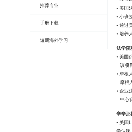
推荐专业
• 美国法
• 小班
手册下载
• 通过美
• 培养
短期海外学习
法学院
• 美国俄
该项目
• 摩根人
摩根人
• 企业法
中心负
辛辛那
• 美
学位课