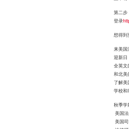
第二步
登录
ht
想得到
来美国
迎新日
全英文
和北美
了解美
学校和
秋季学
 美国
 美国