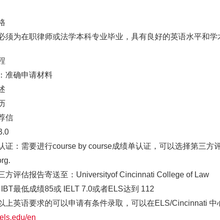
格
必须为在职律师或法学本科专业毕业，具有良好的英语水平和学
程
：准确申请材料
述
历
荐信
.0
证：需要进行course by course成绩单认证，可以选择第三方评估机构如
rg.
评估报告寄送至：Universityof Cincinnati College of Law
 IBT最低成绩85或 IELT 7.0或者ELS达到 112
以上英语要求的可以申请有条件录取，可以在ELS/Cincinnat
els.edu/en