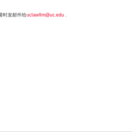
请时发邮件给
uclawllm@uc.edu
.