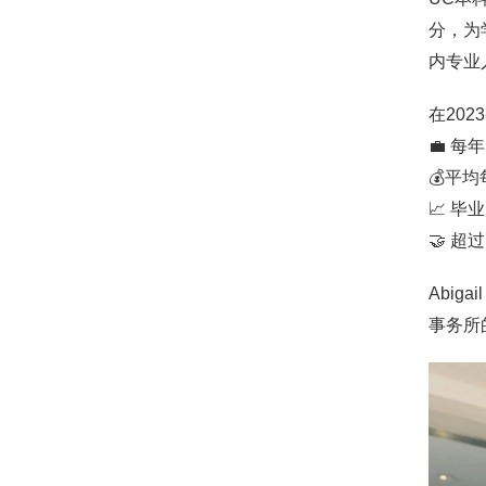
分，为
内专业
在202
💼 每
💰平均
📈 毕
🤝 超
Abi
事务所