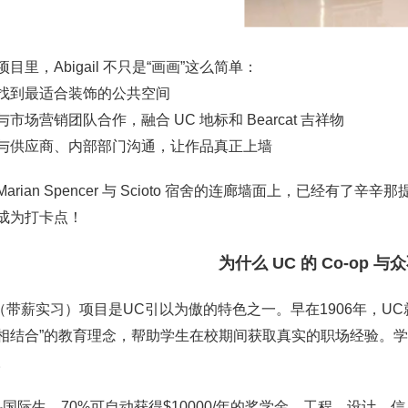
目里，Abigail 不只是“画画”这么简单：
找到最适合装饰的公共空间
市场营销团队合作，融合 UC 地标和 Bearcat 吉祥物
与供应商、内部部门沟通，让作品真正上墙
arian Spencer 与 Scioto 宿舍的连廊墙面上，已经有了辛辛
成为打卡点！
为什么 UC 的 Co-op 
p（带薪实习）项目是UC引以为傲的特色之一。早在1906年，UC就率先在全美
相结合”的教育理念，帮助学生在校期间获取真实的职场经验。
。
科国际生，70%可自动获得$10000/年的奖学金。工程、设计、