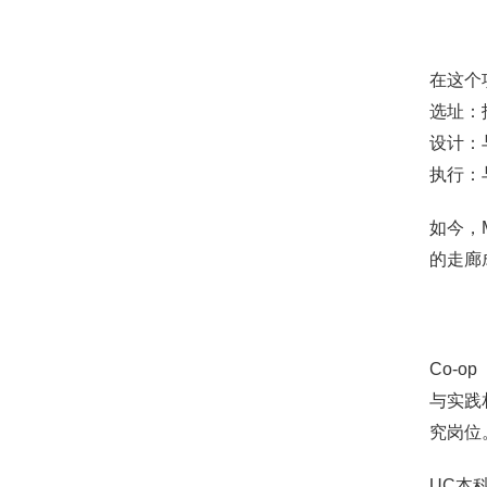
在这个项
选址：
设计：与
执行：
如今，M
的走廊
Co-o
与实践
究岗位
UC本